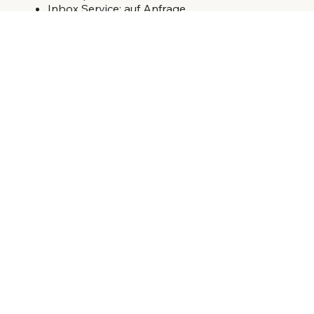
Inbox Service: auf Anfrage
Mini Game / Event: auf Anfrage
Performance Report: 45€ / Report
Ads
Wir erstellen und schalten individuelle
Werbeanzeigen – performance-orientiert,
budgetangepasst und auf deine
Zielgruppe ausgerichtet.